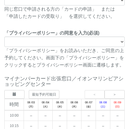
同じ窓口で申請される方の「カードの申請」 または
「申請したカードの受取り」 を選択してください。
「プライバシーポリシー」の同意を入力(必須)
「プライバシーポリシー」をお読みいただき、ご同意の上
予約してください。画面下の「プライバシーポリシー」を
クリックするとプライバシーポリシー画面に遷移します。
マイナンバーカード出張窓口／イオンマリンピアシ
ョッピングセンター
最短予約可能日
08 /03
08 /04
08 /05
08 /06
08 /07
08 /08
08 /09
時間
(月)
(火)
(水)
(木)
(金)
(土)
(日)
－
－
－
－
－
－
－
10:00
－
－
－
－
－
－
－
10:15