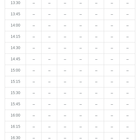
－
－
－
－
－
－
－
13:30
－
－
－
－
－
－
－
13:45
－
－
－
－
－
－
－
14:00
－
－
－
－
－
－
－
14:15
－
－
－
－
－
－
－
14:30
－
－
－
－
－
－
－
14:45
－
－
－
－
－
－
－
15:00
－
－
－
－
－
－
－
15:15
－
－
－
－
－
－
－
15:30
－
－
－
－
－
－
－
15:45
－
－
－
－
－
－
－
16:00
－
－
－
－
－
－
－
16:15
－
－
－
－
－
－
－
16:30