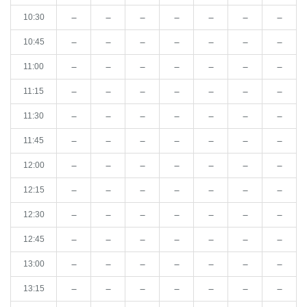
－
－
－
－
－
－
－
10:30
－
－
－
－
－
－
－
10:45
－
－
－
－
－
－
－
11:00
－
－
－
－
－
－
－
11:15
－
－
－
－
－
－
－
11:30
－
－
－
－
－
－
－
11:45
－
－
－
－
－
－
－
12:00
－
－
－
－
－
－
－
12:15
－
－
－
－
－
－
－
12:30
－
－
－
－
－
－
－
12:45
－
－
－
－
－
－
－
13:00
－
－
－
－
－
－
－
13:15