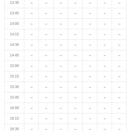
－
－
－
－
－
－
－
13:30
－
－
－
－
－
－
－
13:45
－
－
－
－
－
－
－
14:00
－
－
－
－
－
－
－
14:15
－
－
－
－
－
－
－
14:30
－
－
－
－
－
－
－
14:45
－
－
－
－
－
－
－
15:00
－
－
－
－
－
－
－
15:15
－
－
－
－
－
－
－
15:30
－
－
－
－
－
－
－
15:45
－
－
－
－
－
－
－
16:00
－
－
－
－
－
－
－
16:15
－
－
－
－
－
－
－
16:30