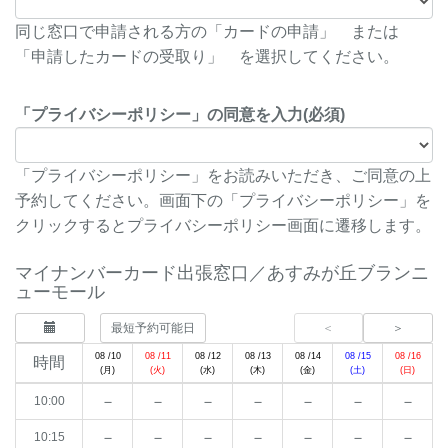
同じ窓口で申請される方の「カードの申請」 または
「申請したカードの受取り」 を選択してください。
「プライバシーポリシー」の同意を入力(必須)
「プライバシーポリシー」をお読みいただき、ご同意の上
予約してください。画面下の「プライバシーポリシー」を
クリックするとプライバシーポリシー画面に遷移します。
マイナンバーカード出張窓口／あすみが丘ブランニ
ューモール
最短予約可能日
08 /10
08 /11
08 /12
08 /13
08 /14
08 /15
08 /16
時間
(月)
(火)
(水)
(木)
(金)
(土)
(日)
－
－
－
－
－
－
－
10:00
－
－
－
－
－
－
－
10:15