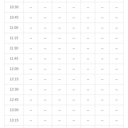
－
－
－
－
－
－
－
10:30
－
－
－
－
－
－
－
10:45
－
－
－
－
－
－
－
11:00
－
－
－
－
－
－
－
11:15
－
－
－
－
－
－
－
11:30
－
－
－
－
－
－
－
11:45
－
－
－
－
－
－
－
12:00
－
－
－
－
－
－
－
12:15
－
－
－
－
－
－
－
12:30
－
－
－
－
－
－
－
12:45
－
－
－
－
－
－
－
13:00
－
－
－
－
－
－
－
13:15